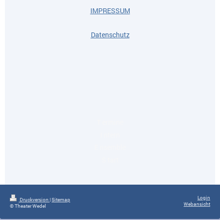
IMPRESSUM
Datenschutz
T ermine
I ntern
E nsemble
S tart
Login
Druckversion
|
Sitemap
Webansicht
© Theater Wedel