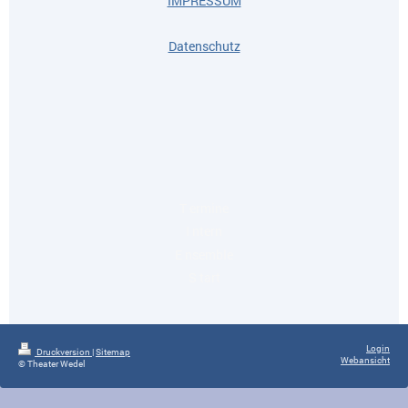
IMPRESSUM
Datenschutz
T ermine
I ntern
E nsemble
S tart
Login
Druckversion
|
Sitemap
Webansicht
© Theater Wedel