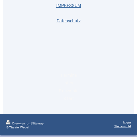
IMPRESSUM
Datenschutz
T ermine
I ntern
E nsemble
S tart
Login
Druckversion
|
Sitemap
Webansicht
© Theater Wedel